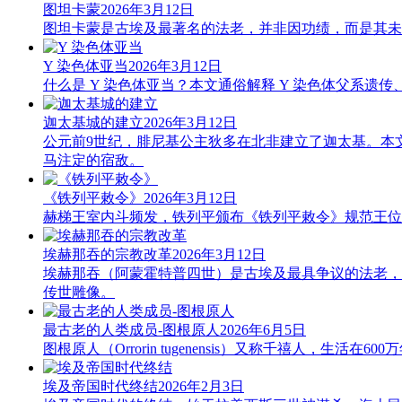
图坦卡蒙
2026年3月12日
图坦卡蒙是古埃及最著名的法老，并非因功绩，而是其未被
Y 染色体亚当
2026年3月12日
什么是 Y 染色体亚当？本文通俗解释 Y 染色体父系遗
迦太基城的建立
2026年3月12日
公元前9世纪，腓尼基公主狄多在北非建立了迦太基。本
马注定的宿敌。
《铁列平敕令》
2026年3月12日
赫梯王室内斗频发，铁列平颁布《铁列平敕令》规范王位
埃赫那吞的宗教改革
2026年3月12日
埃赫那吞（阿蒙霍特普四世）是古埃及最具争议的法老，
传世雕像。
最古老的人类成员-图根原人
2026年6月5日
图根原人（Orrorin tugenensis）又称千禧人
埃及帝国时代终结
2026年2月3日