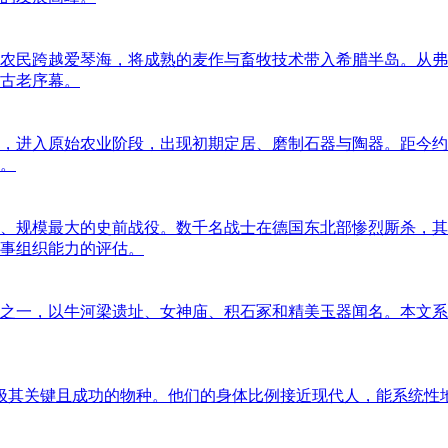
的早期农民跨越爱琴海，将成熟的麦作与畜牧技术带入希腊半岛。
古老序幕。
，进入原始农业阶段，出现初期定居、磨制石器与陶器。距今约 87
。
最早、规模最大的史前战役。数千名战士在德国东北部惨烈厮杀，其
事组织能力的评估。
之一，以牛河梁遗址、女神庙、积石冢和精美玉器闻名。本文系
一个极其关键且成功的物种。他们的身体比例接近现代人，能系统