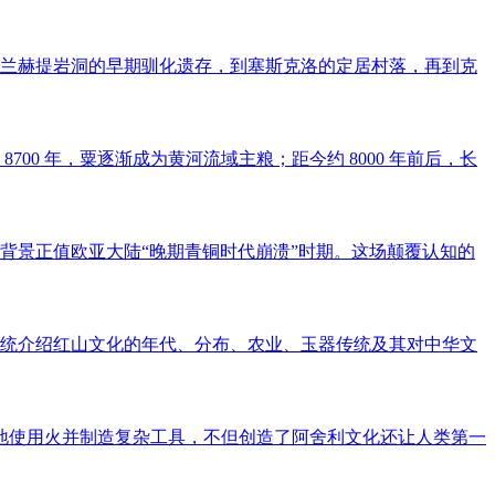
从弗兰赫提岩洞的早期驯化遗存，到塞斯克洛的定居村落，再到克
00 年，粟逐渐成为黄河流域主粮；距今约 8000 年前后，长
背景正值欧亚大陆“晚期青铜时代崩溃”时期。这场颠覆认知的
统介绍红山文化的年代、分布、农业、玉器传统及其对中华文
性地使用火并制造复杂工具，不但创造了阿舍利文化还让人类第一