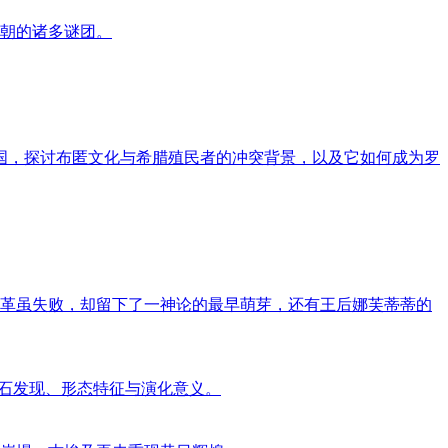
王朝的诸多谜团。
国，探讨布匿文化与希腊殖民者的冲突背景，以及它如何成为罗
革虽失败，却留下了一神论的最早萌芽，还有王后娜芙蒂蒂的
绍其化石发现、形态特征与演化意义。