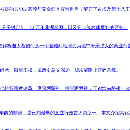
盗的 KV62 墓葬与黄金面具震惊世界，解开了古埃及第十八
传、分子钟定年、12 万年非洲起源，以及它与线粒体夏娃的区别。
文解析迦太基如何从一个避难商站演变为地中海最强大的商业帝
继承、限制王权，虽历史意义深远，却未能阻止宫廷杀戮。
他推行宗教改革、废除阿蒙神、推崇阿吞神，迁都埃赫塔顿，改
，生活在600万年前的非洲，是已知最早的直立行走古人类之一。本文介