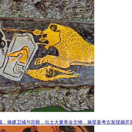
区域，修建卫城与宫殿，出土大量黄金文物，施里曼考古发现揭开