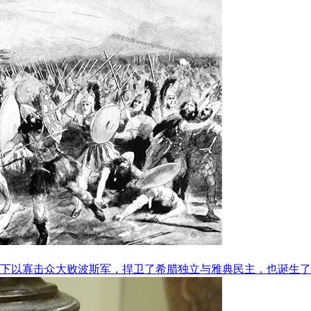
指挥下以寡击众大败波斯军，捍卫了希腊独立与雅典民主，也诞生