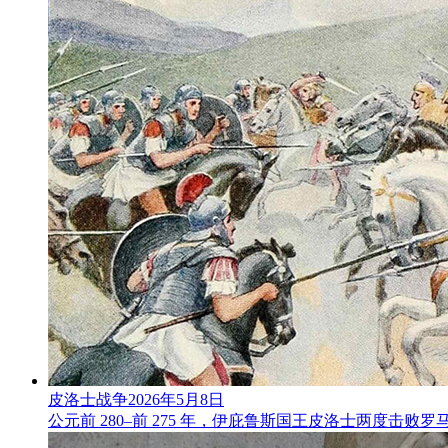
皮洛士战争
2026年5月8日
公元前 280–前 275 年，伊庇鲁斯国王皮洛士两度