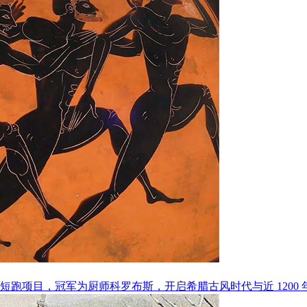
设短跑项目，冠军为厨师科罗布斯，开启希腊古风时代与近 1200