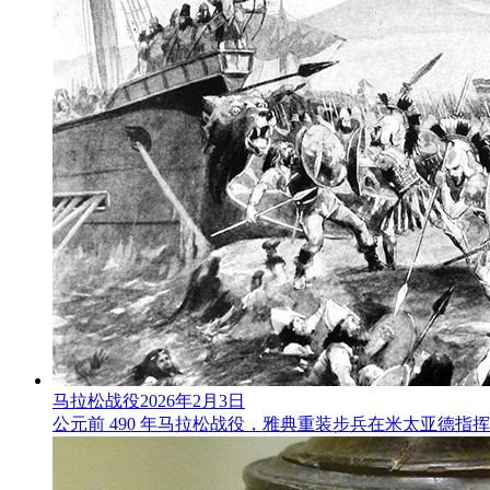
马拉松战役
2026年2月3日
公元前 490 年马拉松战役，雅典重装步兵在米太亚德