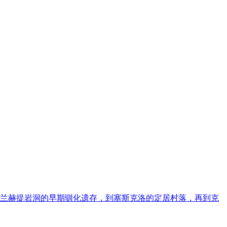
从弗兰赫提岩洞的早期驯化遗存，到塞斯克洛的定居村落，再到克