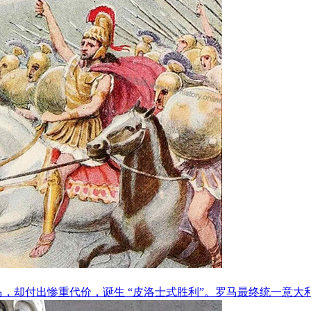
击败罗马，却付出惨重代价，诞生 “皮洛士式胜利”。罗马最终统一意