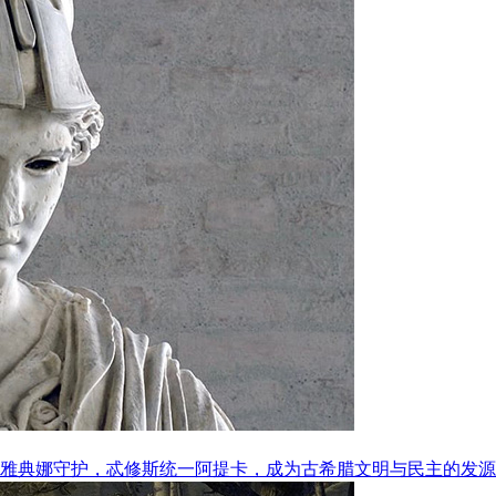
雅典娜守护，忒修斯统一阿提卡，成为古希腊文明与民主的发源