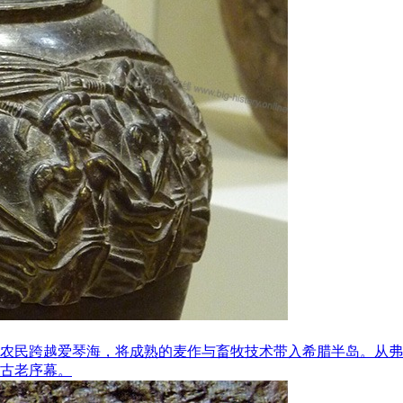
的早期农民跨越爱琴海，将成熟的麦作与畜牧技术带入希腊半岛。
古老序幕。