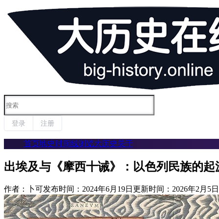

登录
注册
首页
地史时间线
浏览大历史
关于
出埃及与《摩西十诫》：以色列民族的起
作者：卜可
发布时间：2024年6月19日
更新时间：2026年2月5日