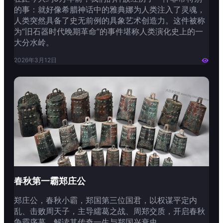
的事：就好像希腊神话中的雅典娜为人类注入了灵魂，
人类突然具备了史无前例的具象艺术创造力。这件被称
为“旧石器时代晚期革命”的事件堪称人类演化史上的一
大分水岭。
2026年3月12日

春秋第一霸郑庄公
郑庄公，春秋小霸，郑国第三位国君，以权谋平定内
乱、击败周天子，主导繻葛之战、周郑交质，开启春秋
争霸序幕，解读其传奇一生与郑国兴衰史。